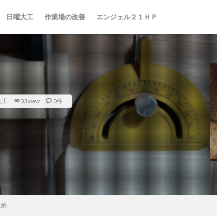
日曜大工
作業場の改善
エンジェル２１ＨＰ
大工
33view
0件
収納