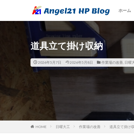
ホーム
道具立て掛け収納
2026年5月7日
2026年5月8日
作業場の改善
,
日曜
HOME
日曜大工
作業場の改善
道具立て掛け