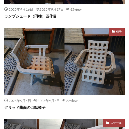
2025年9月16日
2025年9月17日
65view
ランプシェード（円柱）四作目
椅子
2025年9月4日
2025年9月4日
66view
グリッド曲面の回転椅子
スツール