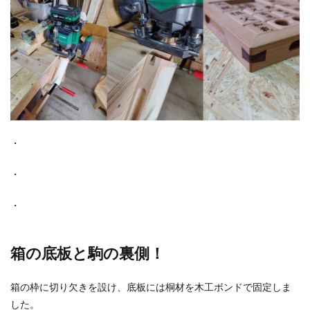
・
・
・
箱の底板と駒の裏側！
箱の枠に切り欠きを設け、底板には桐材を木工ボンドで固定しま
した。