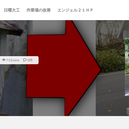
日曜大工
作業場の改善
エンジェル２１ＨＰ
713view
0件