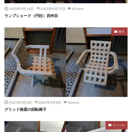
2025年9月16日
2025年9月17日
65view
ランプシェード（円柱）四作目
椅子
2025年9月4日
2025年9月4日
66view
グリッド曲面の回転椅子
スツール