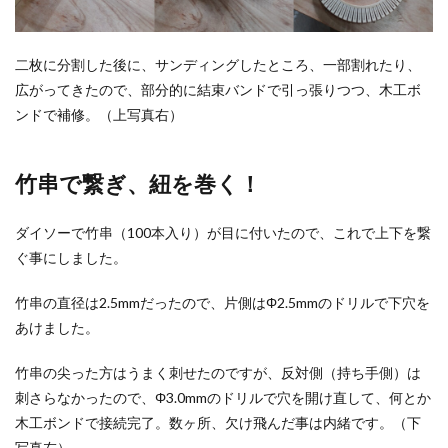
二枚に分割した後に、サンディングしたところ、一部割れたり、
広がってきたので、部分的に結束バンドで引っ張りつつ、木工ボ
ンドで補修。（上写真右）
竹串で繋ぎ、紐を巻く！
ダイソーで竹串（100本入り）が目に付いたので、これで上下を繋
ぐ事にしました。
竹串の直径は2.5mmだったので、片側はΦ2.5mmのドリルで下穴を
あけました。
竹串の尖った方はうまく刺せたのですが、反対側（持ち手側）は
刺さらなかったので、Φ3.0mmのドリルで穴を開け直して、何とか
木工ボンドで接続完了。数ヶ所、欠け飛んだ事は内緒です。（下
写真左）