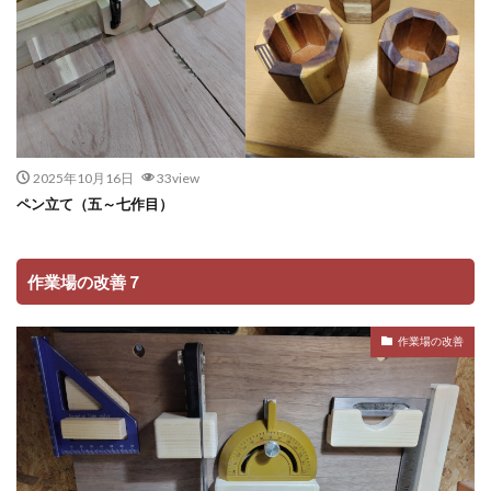
2025年10月16日
33view
ペン立て（五～七作目）
作業場の改善７
作業場の改善