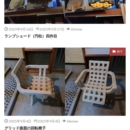
2025年9月16日
2025年9月17日
65view
ランプシェード（円柱）四作目
椅子
2025年9月4日
2025年9月4日
66view
グリッド曲面の回転椅子