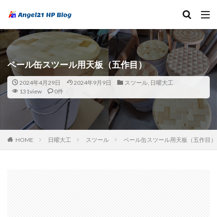
ペール缶スツール用天板（五作目）
2024年4月29日
2024年9月9日
スツール
,
日曜大工
131view
0件
HOME
日曜大工
スツール
ペール缶スツール用天板（五作目）