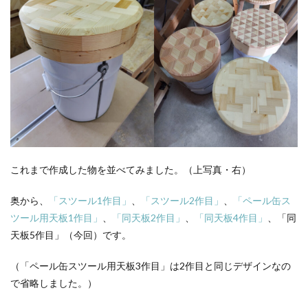
これまで作成した物を並べてみました。（上写真・右）
奥から、
「スツール1作目」
、
「スツール2作目」
、
「ペール缶ス
ツール用天板1作目」
、
「同天板2作目」
、
「同天板4作目」
、「同
天板5作目」（今回）です。
（「ペール缶スツール用天板3作目」は2作目と同じデザインなの
で省略しました。）