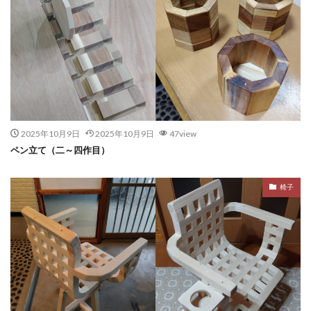
2025年10月9日
2025年10月9日
47view
ペン立て（二～四作目）
椅子