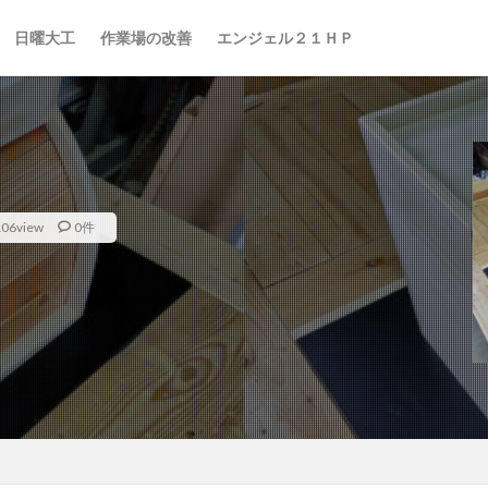
日曜大工
作業場の改善
エンジェル２１ＨＰ
106view
0件