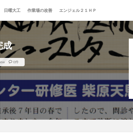
日曜大工
作業場の改善
エンジェル２１ＨＰ
完成
iew
0件