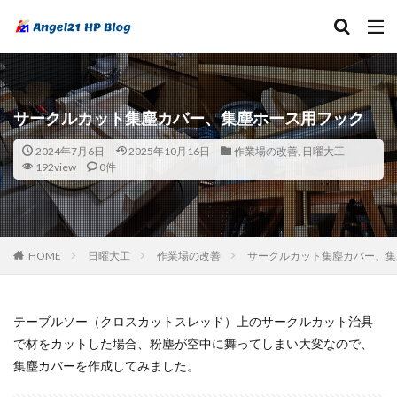
サークルカット集塵カバー、集塵ホース用フック
2024年7月6日
2025年10月16日
作業場の改善
,
日曜大工
192view
0件
HOME
日曜大工
作業場の改善
サークルカット集塵カバー、集
テーブルソー（クロスカットスレッド）上のサークルカット治具
で材をカットした場合、粉塵が空中に舞ってしまい大変なので、
集塵カバーを作成してみました。