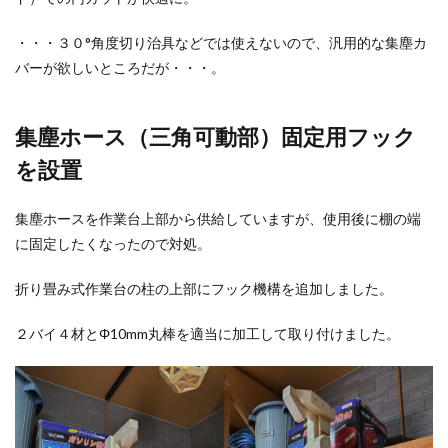
・・・３０°角度切り治具などでは使えないので、汎用的な集塵カ
バーが欲しいところだが・・・。
集塵ホース（三角可動部）固定用フック
を設置
集塵ホースを作業台上部から供給していますが、使用後に棚の端
に固定したくなったので対処。
折り畳み式作業台の柱の上部にフック機構を追加しました。
２バイ４材とΦ10mm丸棒を適当に加工して取り付けました。