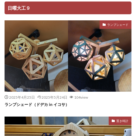
日曜大工９
ランプシェード
2025年4月25日
2025年5月24日
104view
ランプシェード（ドデカ in イコサ）
置き時計