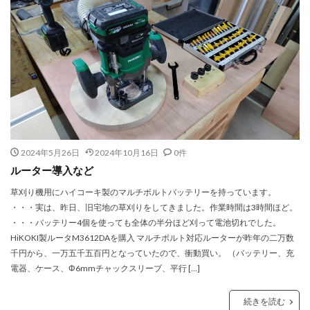
2024年5月26日
2024年10月16日
0件
ルーター導入など
草刈り機用にハイコーキ製のマルチボルトバッテリーを持っています。
・・・実は、昨日、旧宅地の草刈りをしてきました。作業時間は3時間ほど。
・・・バッテリー4個を使っても全体の半分ほど刈って電池切れでした。
HiKOKI製ルータM3612DAを購入 マルチボルト対応ルーターが昨年の二万数
千円から、一万五千五百円となっていたので、衝動買い。 （バッテリー、充
電器、ケース、Φ6mmチャックスリーブ、平行 […]
続きを読む