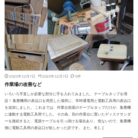
2023年12月7日
2023年12月7日
0件
作業場の改善など
いろいろ手直しが必要な部分に手を入れてみました。 テーブルタップを増
設！ 集塵機用の差込口を用意した場所に、常時通電用と電動工具用の差込口
を追加しました。 これまでは、作業台前面のテープルタップだけが、集塵機
に連動する電動工具用でした。 その為、別の作業台に置いたディスクサンダ
ーを接続すると、電源ケーブルを引っ掛ける場合あり。 危ないので、集塵機
側に電動工具用の差込口が欲しかった訳です。 また、冬 […]