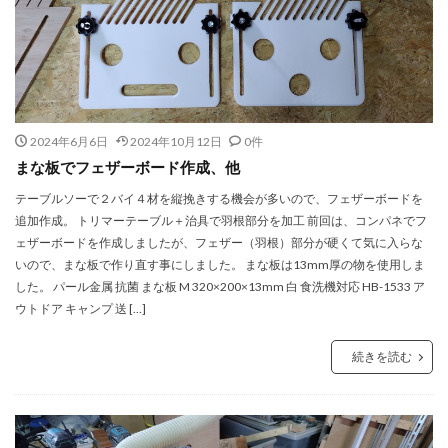
2024年6月6日
2024年10月12日
0件
まな板でフェザーボード作成、他
テーブルソーで２バイ４材を縦挽きする機会が多いので、フェザーボードを
追加作成。 トリマーテーブル＋治具で羽根部分を加工 前回は、コンパネでフ
ェザーボードを作成しましたが、フェザー（羽根）部分が硬くて気に入らな
いので、まな板で作り直す事にしました。 まな板は13mm厚の物を使用しま
した。 パール金属 抗菌 まな板 M 320×200×13mm 白 食洗機対応 HB-1533 ア
ウトドア キャンプ 送 […]
続きを読む