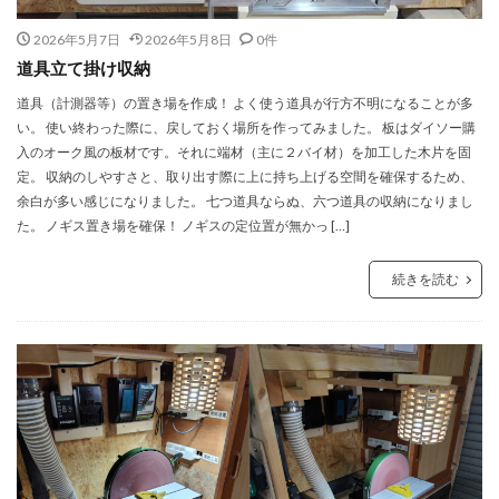
2026年5月7日
2026年5月8日
0件
道具立て掛け収納
道具（計測器等）の置き場を作成！ よく使う道具が行方不明になることが多
い。 使い終わった際に、戻しておく場所を作ってみました。 板はダイソー購
入のオーク風の板材です。それに端材（主に２バイ材）を加工した木片を固
定。 収納のしやすさと、取り出す際に上に持ち上げる空間を確保するため、
余白が多い感じになりました。 七つ道具ならぬ、六つ道具の収納になりまし
た。 ノギス置き場を確保！ ノギスの定位置が無かっ […]
続きを読む