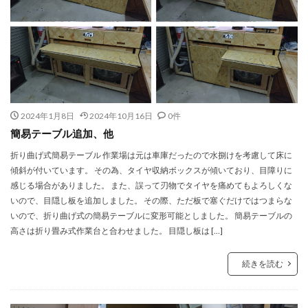
2024年1月8日
2024年10月16日
0件
簡易テーブル追加、他
折り曲げ式簡易テーブル 作業場は元は車庫だったので水捌けを考慮して床に
傾斜が付いています。 その為、タイヤ収納ボックスが傾いており、目障りに
感じる場合がありました。 また、誤って刃物でタイヤを痛めてもよろしくな
いので、目隠し板を追加しました。 その際、ただ板で塞ぐだけではつまらな
いので、折り曲げ式の簡易テーブルに変形可能としました。 簡易テーブルの
高さは折り畳み式作業台と合わせました。 目隠し板は […]
続きを読む