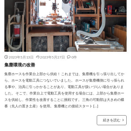
2023年5月13日
2023年5月27日
0件
集塵環境の改善
集塵ホースを作業台上部から供給！ これまでは、集塵機を引っ張り出してか
ら、ホースを電動工具につないでいました。 ホースが集塵機側に引っ張られ
る事や、治具に引っかかることがあり、電動工具が扱いづらい場合がありま
した。 そこで、作業台上で電動工具を使用する場合には、上部から集塵ホー
スを供給し、作業性を改善することに挑戦です。 三角の可動部は大きめの蝶
番（先人の置き土産）を使用。 集塵機との接続スタート […]
続きを読む