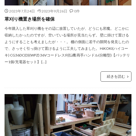
2023年7月24日
2023年9月26日
0件
草刈り機置き場所を確保
今年購入した草刈り機をその辺に放置していたが、どうにも邪魔。 どこかに
収納したかったのですが、空いている場所が見当たらず。 壁に掛けて置ける
ようにすることも考えましたが・・・。 棚の側面に若干の隙間を発見したの
で、さっそく引っ掛けて置けるように工夫してみました。 HiKOKI(ハイコー
キ) CG36DC(D)(WPZ) 36Vコードレス刈払機 両手ハンドル(分離型)【バッテリ
ー1個/充電器セット】 […]
続きを読む