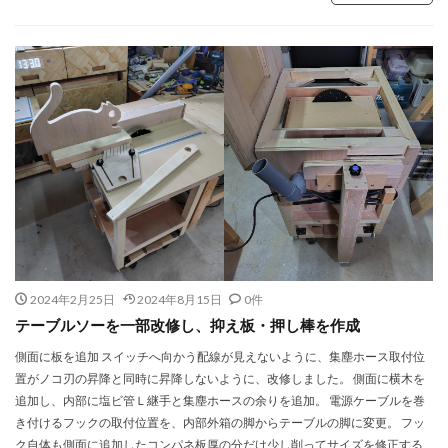
2024年2月25日
2024年8月15日
0件
テーブルソーを一部改修し、抑え板・押し棒を作成
側面に板を追加 スイッチへ向かう配線が見えないように、集塵ホース取付位
置がノコ刃の昇降と同時に昇降しないように、改修しました。 側面に横木を
追加し、内部に塩ビ管Ｌ継手と集塵ホースの余りを追加。 電源ケーブルを巻
き付けるフックの取付位置を、内部外箱の脚からテーブルの脚に変更。 フッ
ク自体も側面に追加したコンパネ板厚の分だけ少し削ってサイズを修正する