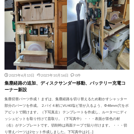
2025年6月13日
2025年10月16日
0件
集塵経路の追加、ディスクサンダー移動、バッテリー充電コ
ーナー新設
集塵切替パーツ作成！ まずは、集塵経路を切り替えるため動かすシャッター
部分のパーツを作成。 ２バイ４材にVU40塩ビ管が入るよう、Φ48mm穴をボ
アビットで開けます。（下写真左） テンプレートを作成し、ルーターにディ
ッシュビットを取り付けて皿取り。（下写真中） ・・・表面が茶色の材
（右）がテンプレートです。切削時は両面テープで貼り付けます。 ・・・切
り替えパーツは2セット作成しました。下写真中は2 […]