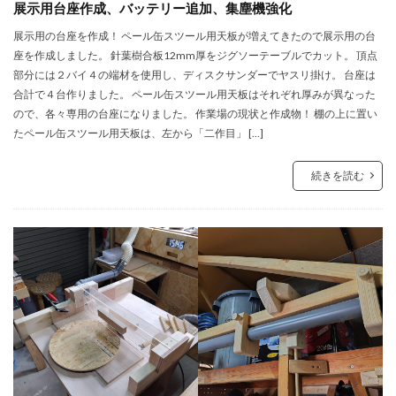
展示用台座作成、バッテリー追加、集塵機強化
展示用の台座を作成！ ペール缶スツール用天板が増えてきたので展示用の台
座を作成しました。 針葉樹合板12mm厚をジグソーテーブルでカット。 頂点
部分には２バイ４の端材を使用し、ディスクサンダーでヤスリ掛け。 台座は
合計で４台作りました。 ペール缶スツール用天板はそれぞれ厚みが異なった
ので、各々専用の台座になりました。 作業場の現状と作成物！ 棚の上に置い
たペール缶スツール用天板は、左から「二作目」 […]
続きを読む