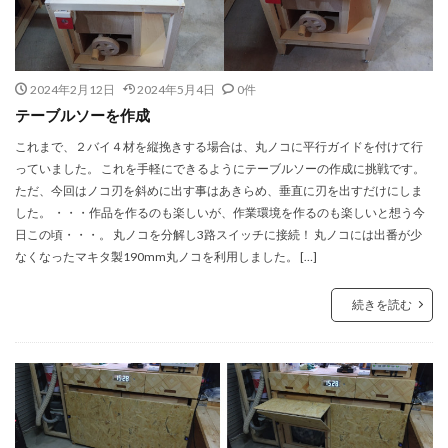
2024年2月12日
2024年5月4日
0件
テーブルソーを作成
これまで、２バイ４材を縦挽きする場合は、丸ノコに平行ガイドを付けて行
っていました。 これを手軽にできるようにテーブルソーの作成に挑戦です。
ただ、今回はノコ刃を斜めに出す事はあきらめ、垂直に刃を出すだけにしま
した。 ・・・作品を作るのも楽しいが、作業環境を作るのも楽しいと想う今
日この頃・・・。 丸ノコを分解し3路スイッチに接続！ 丸ノコには出番が少
なくなったマキタ製190mm丸ノコを利用しました。 […]
続きを読む