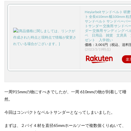
Heyiarbeit サンドベルト 
ト 全長610mm 幅100mm 粒
サンドベルト サンドペーパー 
トサンダー 交換用 サンドペ
ダー 交換用 サンディング ベ
ベ 日用品 雑貨 文房具 
ゼント 入学祝い
価格：3,001円（税込、送料別
(2023/3/19時点)
楽
一周915mmの物にすべきでしたが、一周 610mmの物が到着して唖
然。
今回はコンパクトなベルトサンダーとなってしまいました。
まずは、２バイ４材を直径65mmホールソーで複数個くりぬいて、