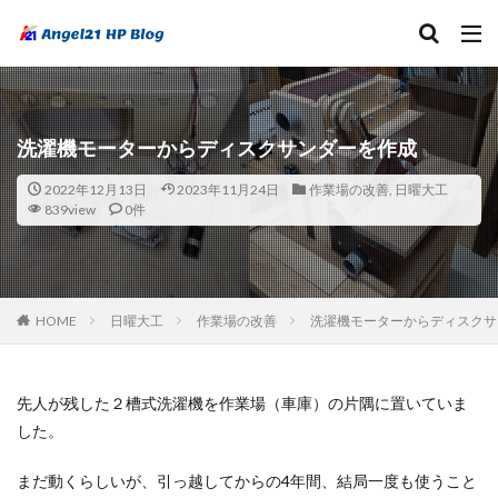
洗濯機モーターからディスクサンダーを作成
2022年12月13日
2023年11月24日
作業場の改善
,
日曜大工
839view
0件
HOME
日曜大工
作業場の改善
洗濯機モーターからディスクサ
先人が残した２槽式洗濯機を作業場（車庫）の片隅に置いていま
した。
まだ動くらしいが、引っ越してからの4年間、結局一度も使うこと