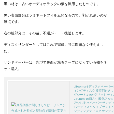
黒い材は、古いオーディオラックの板を流用したものです。
黒い表面部分はラミネートフィルム的なもので、剥がれ易いのが
難点です。
右の腕部分は、その後、不運が・・・後述します。
ディスクサンダーとしてはこれで完成。特に問題なく使えまし
た。
サンドペーパーは、丸型で裏面が粘着テープになっている物をネ
ット購入。
Utoolmart ディスクペーパー
ィングディスク 接着剤付き
グシート 240# グリット デ
250mm 10個入り 酸化アル
穴なし 耐水ペーパー サンデ
パー ディスクタイプ サンドペ
ンディングディスク サンデ