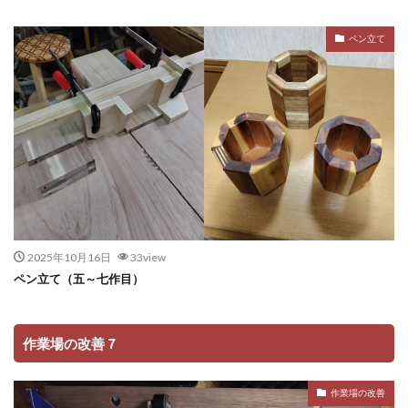
ペン立て
2025年10月16日
33view
ペン立て（五～七作目）
作業場の改善７
作業場の改善