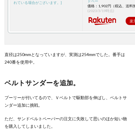
ドペー
価格：1,902円（税込、送料
(2023/3/19時点)
楽
直径は250mmとなっていますが、実測は254mmでした。番手は
240番を使用中。
ベルトサンダーを追加。
プーリーが付いてるので、Ｖベルトで駆動部を伸ばし、ベルトサ
ンダー追加に挑戦。
ただ、サンドベルトペーパーの注文に失敗して思いのほか短い物
を購入してしまいました。